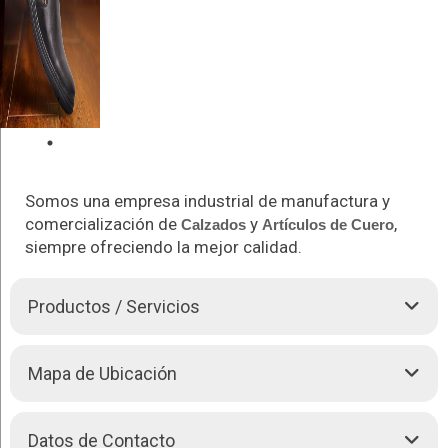
Somos una empresa industrial de manufactura y
comercialización de
y
,
Calzados
Artículos de Cuero
siempre ofreciendo la mejor calidad.
Productos / Servicios
Tenemos 22 años confeccionando productos de cuero con
Mapa de Ubicación
mano de obra especializada.
Todos nuestros productos son elaborados con cuero genuino
Datos de Contacto
de alta calidad.
+