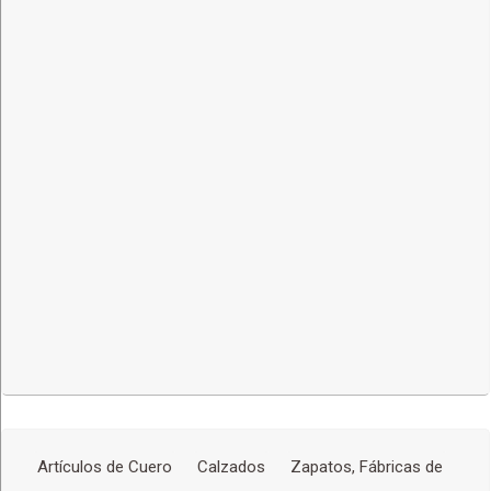
LA PAZ,
Av. Landaeta esq. #546 Callejón Juan Pablo II, entre Luis
Crespo y 23 de Marzo
Más detalles
Artículos de Cuero
Calzados
Zapatos, Fábricas de