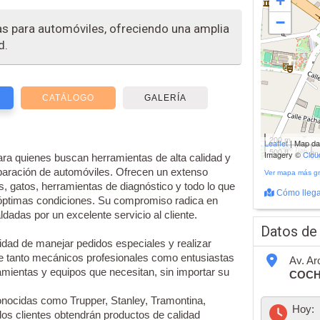
+
−
as para automóviles, ofreciendo una amplia
d.
CATÁLOGO
GALERÍA
200 m
Leaflet
| Map d
500 ft
Imagery ©
Clo
para quienes buscan herramientas de alta calidad y
paración de automóviles. Ofrecen un extenso
Ver mapa más g
s, gatos, herramientas de diagnóstico y todo lo que
Cómo llega
 óptimas condiciones. Su compromiso radica en
dadas por un excelente servicio al cliente.
Datos de
dad de manejar pedidos especiales y realizar
ue tanto mecánicos profesionales como entusiastas
Av. Ar
amientas y equipos que necesitan, sin importar su
COC
nocidas como Trupper, Stanley, Tramontina,
Hoy:
 los clientes obtendrán productos de calidad