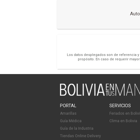
Auto
Los datos desplegados son de referencia y s
propósito. En caso de requerir mayor
PORTAL
SERVICIOS
Amarillas
Feriados en Boliv
Guía Médica
Clima en Bolivia
Guía de la Industria
Tiendas Online Delivery