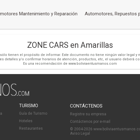
motores Mantenimiento y Reparación
Automotores, Repuestos 
ZONE CARS en Amarillas
ólo tienen el propósito de informar. Este documento no tiene ningún valor legal y n
es detalles y/o confirmar horarios de atención, productos, etc, el usuario deberá c
Es una recomendación de www.boliviaentusmanos.com
TURISMO
CONTÁCTENOS
ia
Guía de Turismo
Registre su empresa
Hoteles
Contáctenos por e-mail
Restaurantes
© 2004-2026 www.boliviaentusmanos.
Aviso Legal