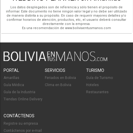
Los datos desplegados son de referencia y sólo tienen el propósito de
informar. Este documento no tiene ningún valor legal y no debe ser utilizado
de manera distinta a su propósito. En caso de requerir mayores detalles y/o
confirmar horarios de atención, productos, etc, el usuario deberá consultar
directamente con la empresa.
Es una recomendación de www.boliviaentusmanos.com
PORTAL
SERVICIOS
TURISMO
Amarillas
Feriados en Bolivia
Guía de Turismo
Guía Médica
Clima en Bolivia
Hoteles
Guía de la Industria
Restaurantes
Tiendas Online Delivery
CONTÁCTENOS
Registre su empresa
Contáctenos por e-mail