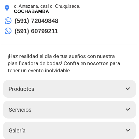
c. Antezana, casi c. Chuquisaca.
COCHABAMBA
(591) 72049848
(591) 60799211
¡Haz realidad el día de tus sueños con nuestra
planificadora de bodas! Confía en nosotros para
tener un evento inolvidable.
Productos
Con más de una década de experiencia, Wedding Planner es
Servicios
la aliada perfecta para hacer realidad tus sueños de boda,
quinceañera o cualquier evento especial. Ofrecemos un
servicio integral de planificación y coordinación,
Wedding Planner también le brinda los servicios de
Galería
asegurándonos de que cada detalle esté cuidadosamente
organización de:
planeado y ejecutado.