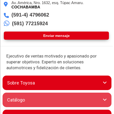
Av. América, Nro. 1632, esq. Túpac Amaru.
COCHABAMBA
(591-4) 4796062
(591) 77215924
Enviar mensaje
Ejecutivo de ventas motivado y apasionado por
superar objetivos. Experto en soluciones
automotrices y fidelización de clientes.
Sobre Toyosa
Toyosa S.A. representa excelencia automotriz en el país.
Catálogo
Como distribuidor exclusivo de Toyota, ofrece una gama
completa de vehículos: desde modelos compactos como el
Agya hasta SUVs de alto rendimiento como la Fortuner o la