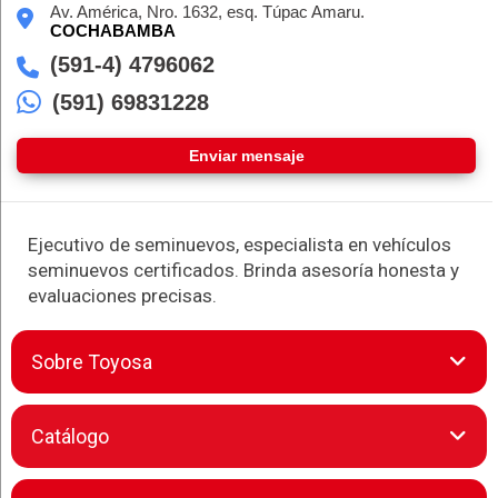
Av. América, Nro. 1632, esq. Túpac Amaru.
COCHABAMBA
(591-4) 4796062
(591) 69831228
Enviar mensaje
Ejecutivo de seminuevos, especialista en vehículos
seminuevos certificados. Brinda asesoría honesta y
evaluaciones precisas.
Sobre Toyosa
Toyosa S.A. representa excelencia automotriz en el país.
Catálogo
Como distribuidor exclusivo de Toyota, ofrece una gama
completa de vehículos: desde modelos compactos como el
Agya hasta SUVs de alto rendimiento como la Fortuner o la