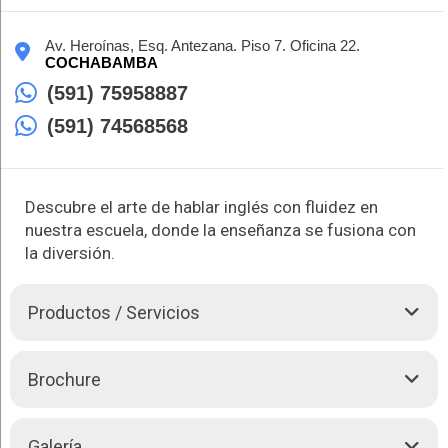
Av. Heroínas, Esq. Antezana. Piso 7. Oficina 22.
COCHABAMBA
(591) 75958887
(591) 74568568
Descubre el arte de hablar inglés con fluidez en
nuestra escuela, donde la enseñanza se fusiona con
la diversión.
Productos / Servicios
Bienvenido a The English House, tu puerta de entrada a un
Brochure
viaje educativo emocionante y eficiente hacia la maestría en
inglés. En nuestro innovador enfoque, no solo aprenderás el
idioma, sino que también te sumergirás en una experiencia de
Galería