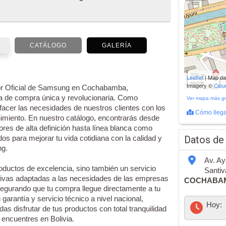
CATÁLOGO
GALERÍA
200 m
Leaflet
| Map d
500 ft
Imagery ©
Clo
dor Oficial de Samsung en Cochabamba,
a de compra única y revolucionaria. Como
Ver mapa más g
facer las necesidades de nuestros clientes con los
Cómo llega
nimiento. En nuestro catálogo, encontrarás desde
res de alta definición hasta línea blanca como
os para mejorar tu vida cotidiana con la calidad y
Datos de
ng.
Av. Ay
oductos de excelencia, sino también un servicio
Santiv
ivas adaptadas a las necesidades de las empresas
COCHABA
segurando que tu compra llegue directamente a tu
rantía y servicio técnico a nivel nacional,
Hoy:
 disfrutar de tus productos con total tranquilidad
 encuentres en Bolivia.