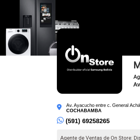
M
Ag
Av
Av. Ayacucho entre c. General Achá 
COCHABAMBA
(591) 69258265
Agente de Ventas de On Store: Dis