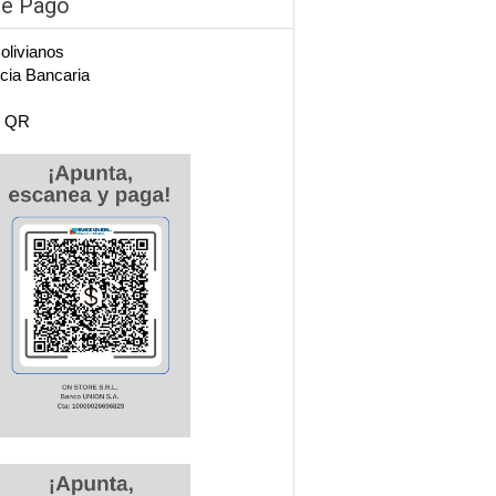
de Pago
Bolivianos
cia Bancaria
n QR