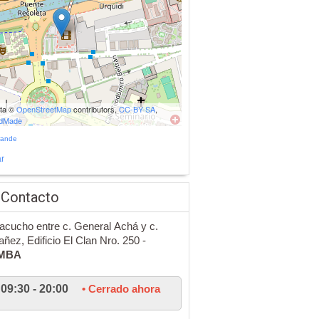
ata ©
OpenStreetMap
contributors,
CC-BY-SA
,
udMade
rande
r
 Contacto
acucho entre c. General Achá y c.
añez, Edificio El Clan Nro. 250 -
MBA
09:30 - 20:00
• Cerrado ahora