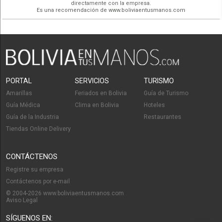
directamente con la empresa.
Es una recomendación de www.boliviaentusmanos.com
PORTAL
SERVICIOS
TURISMO
Amarillas
Feriados en Bolivia
Guía de Turismo
Guía Médica
Clima en Bolivia
Hoteles
Guía de la Industria
Restaurantes
Tiendas Online Delivery
CONTÁCTENOS
Registre su empresa
Contáctenos por e-mail
© 2004-2026 www.boliviaentusmanos.com
Aviso Legal
SÍGUENOS EN: