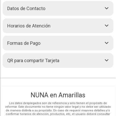
busques aliviar dolores musculares, recuperarte de una lesión,
tonificar tu cuerpo o rejuvenecer tu rostro, aquí encontrarás un
Datos de Contacto
+
equipo profesional que te acompaña en cada etapa del
−
proceso.
c. Cochabamba entre 6 de Agosto y Pacheco. -
Horarios de Atención
Quillacollo,
COCHABAMBA
Hoy:
08:00 - 14:00
• Cerrado ahora
Domingo:
Cerrado
Formas de Pago
Lunes:
08:00 - 18:00
Martes:
08:00 - 18:00
65306574
Llamar (591)
Miércoles:
08:00 - 18:00
Efectivo. Bolivianos
QR para compartir Tarjeta
200 m
Jueves:
08:00 - 18:00
Leaflet
| Map data ©
OpenStreetMap
contributors,
CC-BY-SA
, Imagery ©
65306574
Pagos con QR
Chatear (591)
500 ft
Viernes:
08:00 - 18:00
CloudMade
Sábado:
08:00 - 14:00
• Cerrado ahora
Ver mapa más grande
Redes Sociales
Cómo llegar
NUNA en Amarillas
Los datos desplegados son de referencia y sólo tienen el propósito de
informar. Este documento no tiene ningún valor legal y no debe ser utilizado
de manera distinta a su propósito. En caso de requerir mayores detalles y/o
confirmar horarios de atención, productos, etc, el usuario deberá consultar