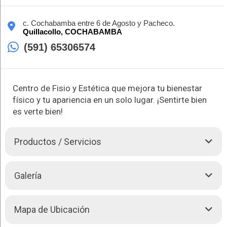
c. Cochabamba entre 6 de Agosto y Pacheco.
Quillacollo,
COCHABAMBA
(591) 65306574
Centro de Fisio y Estética que mejora tu bienestar
físico y tu apariencia en un solo lugar. ¡Sentirte bien
es verte bien!
Productos / Servicios
En Nuna Fisio y Estética, somos especialistas en
Galería
rehabilitación física y
Estética Integral
, comprometidos con
mejorar tu salud, tu imagen y tu calidad de vida. Nos
enfocamos en brindar una atención personalizada, basada en
Mapa de Ubicación
la combinación de técnicas fisioterapéuticas avanzadas con
tratamientos estéticos de última generación. Ya sea que