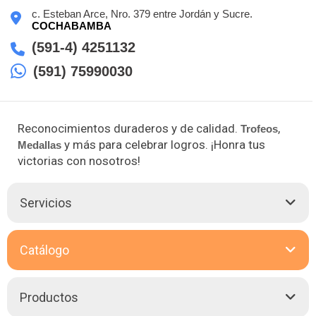
c. Esteban Arce, Nro. 379 entre Jordán y Sucre.
COCHABAMBA
(591-4) 4251132
(591) 75990030
Reconocimientos duraderos y de calidad.
,
Trofeos
y más para celebrar logros. ¡Honra tus
Medallas
victorias con nosotros!
Servicios
Con 40 años de excelencia, Multilasser ofrece una gama
Catálogo
completa de productos para conmemorar tus logros. Desde
Placas
de reconocimiento hasta
Trofeos
y
Medallas
, nuestra
experiencia garantiza la más alta calidad en cada pieza.
Productos
Personaliza tus premios en una variedad de materiales como
madera, mármol, vidrio, metal y acrílico, asegurando un