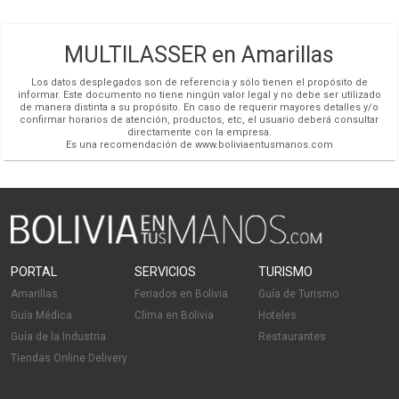
Cómo llegar
Redes Sociales
MULTILASSER en Amarillas
Los datos desplegados son de referencia y sólo tienen el propósito de
informar. Este documento no tiene ningún valor legal y no debe ser utilizado
de manera distinta a su propósito. En caso de requerir mayores detalles y/o
confirmar horarios de atención, productos, etc, el usuario deberá consultar
directamente con la empresa.
Es una recomendación de www.boliviaentusmanos.com
PORTAL
SERVICIOS
TURISMO
Amarillas
Feriados en Bolivia
Guía de Turismo
Guía Médica
Clima en Bolivia
Hoteles
Guía de la Industria
Restaurantes
Tiendas Online Delivery