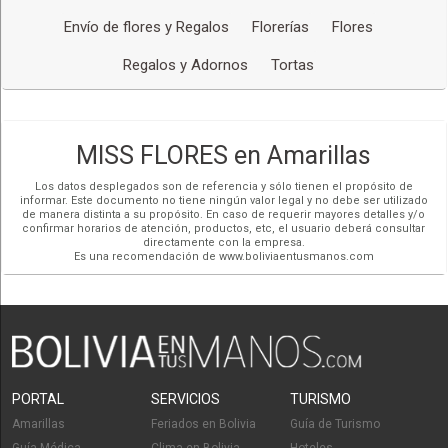
Bouquet
Redes Sociales
Envío de flores y Regalos
Florerías
Flores
Desayunos de Cumpleaños
Subscripción Floral mensual
Regalos y Adornos
Tortas
Regalos personalizados
Tarjetas Personalizadas
Organización de Eventos
MISS FLORES en Amarillas
Tortas
Los datos desplegados son de referencia y sólo tienen el propósito de
informar. Este documento no tiene ningún valor legal y no debe ser utilizado
de manera distinta a su propósito. En caso de requerir mayores detalles y/o
confirmar horarios de atención, productos, etc, el usuario deberá consultar
directamente con la empresa.
Es una recomendación de www.boliviaentusmanos.com
PORTAL
SERVICIOS
TURISMO
Amarillas
Feriados en Bolivia
Guía de Turismo