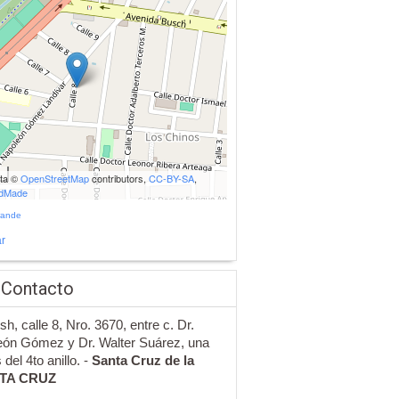
ata ©
OpenStreetMap
contributors,
CC-BY-SA
,
udMade
rande
r
 Contacto
sh, calle 8, Nro. 3670, entre c. Dr.
ón Gómez y Dr. Walter Suárez, una
del 4to anillo. -
Santa Cruz de la
TA CRUZ