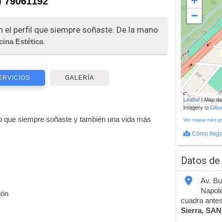
+
) 79061192
−
n el perfil que siempre soñaste. De la mano
.
cina Estética
ERVICIOS
GALERÍA
200 m
Leaflet
| Map d
500 ft
Imagery ©
Clo
rpo que siempre soñaste y también una vida más
Ver mapa más g
Cómo llega
Datos de
Av. Bu
Napole
ión
cuadra antes 
Sierra,
SAN