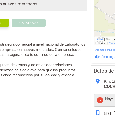
en nuevos mercados.
S
CATÁLOGO
200 m
Leaflet
| Map d
500 ft
Imagery ©
Clo
trategia comercial a nivel nacional de Laboratorios
 la empresa en nuevos mercados. Con su enfoque
Ver mapa más g
tas, asegura el éxito continuo de la empresa.
Cómo llega
uipos de ventas y de establecer relaciones
liderazgo ha sido clave para que los productos
Datos de
 siendo reconocidos por su calidad y eficacia.
Km. 18
COC
Hoy:
(591)