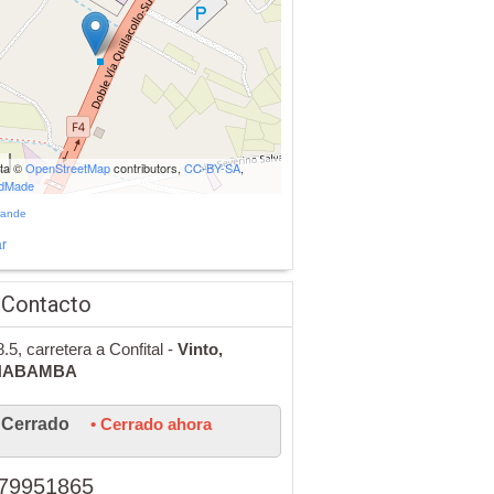
ata ©
OpenStreetMap
contributors,
CC-BY-SA
,
udMade
rande
r
 Contacto
.5, carretera a Confital -
Vinto,
HABAMBA
Cerrado
• Cerrado ahora
79951865