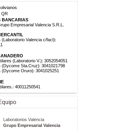
Bolivianos
n QR
 BANCARIAS
rupo Empresarial Valencia S.R.L.
ERCANTIL
 (Laboratorio Valencia c/fact):
11
GANADERO
ólares (Laboratorio V.): 3052054051
s (Dycome Sta.Cruz): 3041021798
s (Dycome Oruro): 3041025251
IE
ólares.: 40011250541
Equipo
Laboratorios Valencia
Grupo Empresarial Valencia