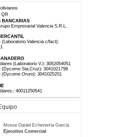
Bolivianos
n QR
 BANCARIAS
rupo Empresarial Valencia S.R.L.
ERCANTIL
 (Laboratorio Valencia c/fact):
11
GANADERO
ólares (Laboratorio V.): 3052054051
s (Dycome Sta.Cruz): 3041021798
s (Dycome Oruro): 3041025251
IE
ólares.: 40011250541
Equipo
Mosse Daniel Echeverría García
Ejecutivo Comercial