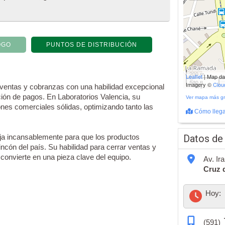
OGO
PUNTOS DE DISTRIBUCIÓN
200 m
Leaflet
| Map d
500 ft
Imagery ©
Clo
n ventas y cobranzas con una habilidad excepcional
ción de pagos. En Laboratorios Valencia, su
Ver mapa más g
nes comerciales sólidas, optimizando tanto las
Cómo llega
baja incansablemente para que los productos
Datos de
ncón del país. Su habilidad para cerrar ventas y
 convierte en una pieza clave del equipo.
Av. Ir
Cruz d
Hoy:
(591)