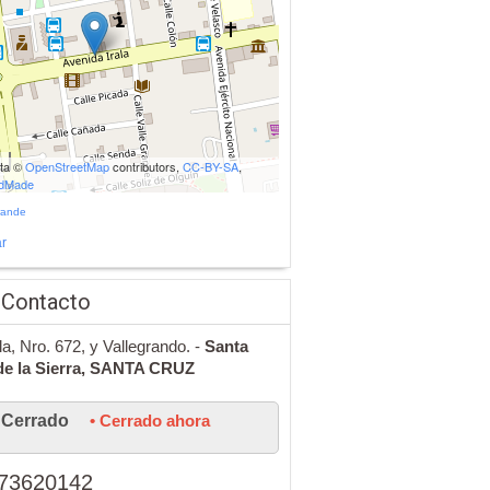
ata ©
OpenStreetMap
contributors,
CC-BY-SA
,
udMade
rande
r
 Contacto
ala, Nro. 672, y Vallegrando. -
Santa
e la Sierra,
SANTA CRUZ
Cerrado
• Cerrado ahora
73620142