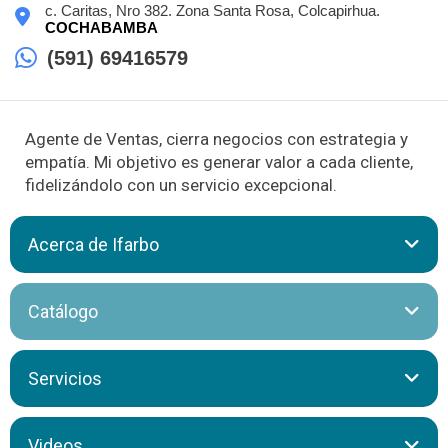
c. Caritas, Nro 382. Zona Santa Rosa, Colcapirhua.
COCHABAMBA
(591) 69416579
Agente de Ventas, cierra negocios con estrategia y
empatía. Mi objetivo es generar valor a cada cliente,
fidelizándolo con un servicio excepcional.
Acerca de Ifarbo
IFARBO Ltda. “Industria Farmacéutica Boliviana” fue fundada
Catálogo
en Cochabamba el 24 de marzo de 1977. Desde entonces,
elaboramos productos farmacéuticos con los más altos
estándares de calidad, en una planta certificada bajo Buenas
Servicios
Prácticas de Manufactura (BPM) y equipada con tecnología
de vanguardia. Cumplimos con las directrices internacionales
de farmacopeas, lo que nos permite ofrecer soluciones
Freddy Nava Mena realiza ventas estratégicas y atención de
efectivas y seguras para las patologías más comunes,
Videos