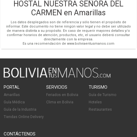
HOSTAL NUESTRA SEÑORA DEL
CARMEN en Amarillas
Redes Sociales
Los datos desplegados son de referencia y sólo tienen el propósito de
informar. Este documento no tiene ningún valor legal y no debe ser utilizado
de manera distinta a su propósito. En caso de requerir mayores detalles y/o
confirmar horarios de atención, productos, etc, el usuario deberá consultar
directamente con la empresa.
Es una recomendación de www.boliviaentusmanos.com
Doble
PORTAL
SERVICIOS
TURISMO
Amarillas
Feriados en Bolivia
Guía de Turismo
Guía Médica
Clima en Bolivia
Hoteles
Guía de la Industria
Restaurantes
Tiendas Online Delivery
CONTÁCTENOS