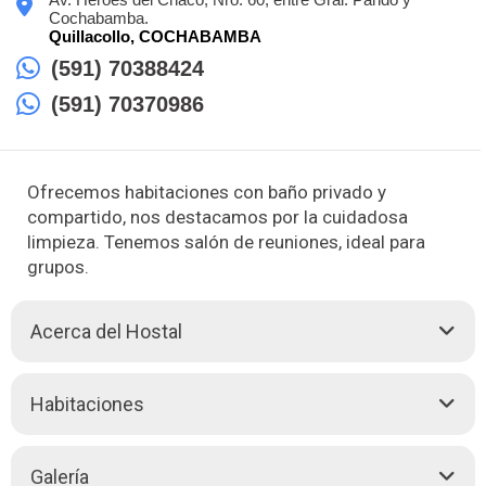
Cochabamba.
Quillacollo,
COCHABAMBA
(591) 70388424
(591) 70370986
Ofrecemos habitaciones con baño privado y
compartido, nos destacamos por la cuidadosa
limpieza. Tenemos salón de reuniones, ideal para
grupos.
Acerca del Hostal
El Hostal Nuestra Señora del Carmen se encuentra en una
Habitaciones
ubicación privilegiada, a pocos pasos de la plaza principal de
Quillacollo, rodeado de atractivos locales y una gran variedad
de restaurantes. Esto lo convierte en una excelente opción
Galería
para quienes desean disfrutar de todo lo que la ciudad tiene