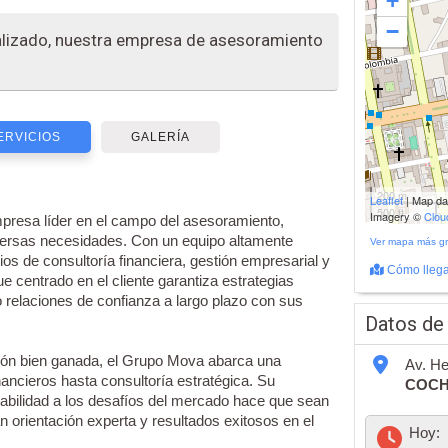
+
−
alizado, nuestra empresa de asesoramiento
ERVICIOS
GALERÍA
200 m
Leaflet
| Map d
500 ft
Imagery ©
Clo
resa líder en el campo del asesoramiento,
iversas necesidades. Con un equipo altamente
Ver mapa más g
cios de consultoría financiera, gestión empresarial y
Cómo llega
 centrado en el cliente garantiza estrategias
 relaciones de confianza a largo plazo con sus
Datos de
ción bien ganada, el Grupo Mova abarca una
Av. He
nancieros hasta consultoría estratégica. Su
COC
abilidad a los desafíos del mercado hace que sean
n orientación experta y resultados exitosos en el
Hoy: