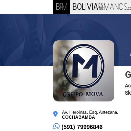
G
As
Sk
Av. Heroínas, Esq. Antezana.
COCHABAMBA
(591) 79996846