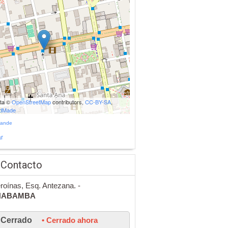
ata ©
OpenStreetMap
contributors,
CC-BY-SA
,
udMade
rande
r
 Contacto
roínas, Esq. Antezana. -
HABAMBA
Cerrado
• Cerrado ahora