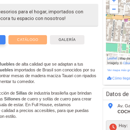
+
−
esorios para el hogar, importados con
Decora tu espacio con nosotros!
CATÁLOGO
GALERÍA
200 m
Leaflet
| Map d
500 ft
Imagery ©
Clo
uebles
de alta calidad que se adaptan a tus
uebles
importados de Brasil son conocidos por su
Ver mapa más g
ncontrar mesas de madera maciza Tauari con ripados
Cómo llega
entar tu comedor.
cción de
Sillas
de industria brasileña que brindan
Datos de
ás
Sillones
de cuero y sofás de cuero para crear
sala de estar. En Full House, estamos
Av. Ga
 calidad a precios accesibles, para que puedas
COC
n estilo.
Hoy: