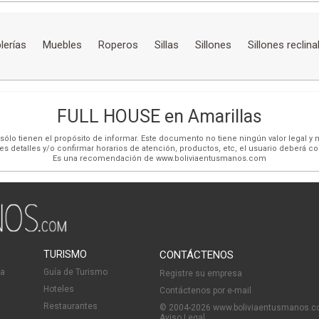
lerías
Muebles
Roperos
Sillas
Sillones
Sillones reclina
FULL HOUSE en Amarillas
ólo tienen el propósito de informar. Este documento no tiene ningún valor legal y n
es detalles y/o confirmar horarios de atención, productos, etc, el usuario deberá c
Es una recomendación de www.boliviaentusmanos.com
TURISMO
CONTÁCTENOS
ia
Guía de Turismo
Registre su empresa
Hoteles
Contáctenos por e-mail
Restaurantes
© 2004-2026 www.boliviaentusmanos.
Aviso Legal