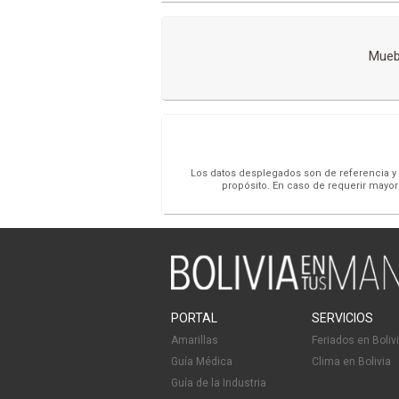
Mueb
Los datos desplegados son de referencia y s
propósito. En caso de requerir mayor
PORTAL
SERVICIOS
Amarillas
Feriados en Boliv
Guía Médica
Clima en Bolivia
Guía de la Industria