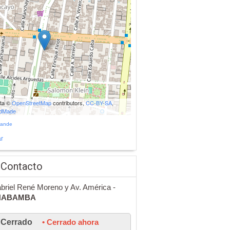
ata ©
OpenStreetMap
contributors,
CC-BY-SA
,
udMade
rande
r
 Contacto
briel René Moreno y Av. América -
HABAMBA
Cerrado
• Cerrado ahora