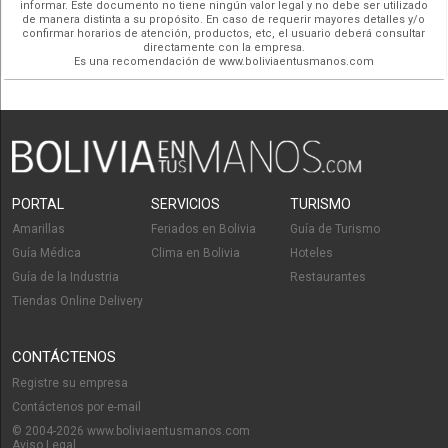
informar. Este documento no tiene ningún valor legal y no debe ser utilizado
de manera distinta a su propósito. En caso de requerir mayores detalles y/o
confirmar horarios de atención, productos, etc, el usuario deberá consultar
directamente con la empresa.
Es una recomendación de www.boliviaentusmanos.com
PORTAL
SERVICIOS
TURISMO
Amarillas
Feriados en Bolivia
Guía de Turismo
Guía Médica
Clima en Bolivia
Hoteles
Guía de la Industria
Restaurantes
Tiendas Online Delivery
CONTÁCTENOS
Registre su empresa
Contáctenos por e-mail
© 2004-2026 www.boliviaentusmanos.com
Aviso Legal