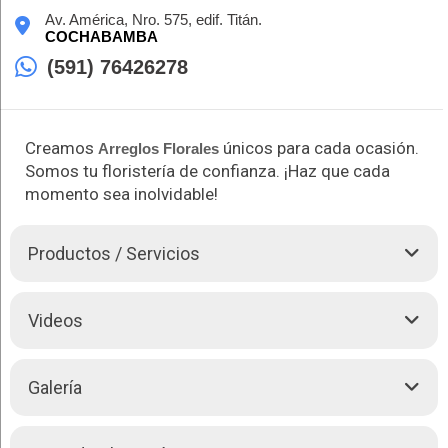
Av. América, Nro. 575, edif. Titán.
COCHABAMBA
(591) 76426278
Creamos
únicos para cada ocasión.
Arreglos Florales
Somos tu floristería de confianza. ¡Haz que cada
momento sea inolvidable!
Productos / Servicios
Donde la belleza natural cobra vida en cada diseño floral. Nos
Videos
apasiona crear arreglos que reflejen la magia y la armonía de
la naturaleza. Desde ramos elegantes hasta decoraciones
impresionantes para eventos, cada pieza es una obra maestra
Galería
cuidadosamente elaborada. Estamos aquí para convertir tus
sueños en realidad, sea cual sea la ocasión.