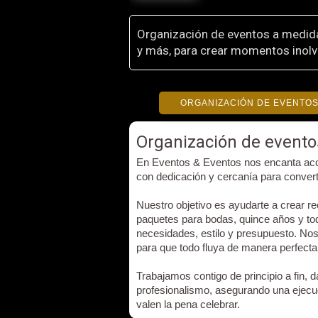
Organización de eventos a medida
y más, para crear momentos inolv
ORGANIZACIÓN DE EVENTO
Organización de evento
En Eventos & Eventos nos encanta aco
con dedicación y cercanía para convert
Nuestro objetivo es ayudarte a crear r
paquetes para bodas, quince años y to
necesidades, estilo y presupuesto. No
para que todo fluya de manera perfecta
Trabajamos contigo de principio a fin, 
profesionalismo, asegurando una ejec
valen la pena celebrar.