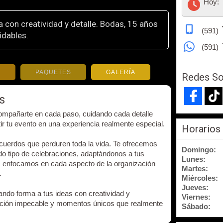
Hoy:
 con creatividad y detalle. Bodas, 15 años
(591)
idables.
(591)
S
PAQUETES
GALERÍA
Redes So
s
mpañarte en cada paso, cuidando cada detalle
ir tu evento en una experiencia realmente especial.
Horarios
ecuerdos que perduren toda la vida. Te ofrecemos
Domingo:
do tipo de celebraciones, adaptándonos a tus
Lunes:
s enfocamos en cada aspecto de la organización
Martes:
.
Miércoles:
Jueves:
dando forma a tus ideas con creatividad y
Viernes:
ución impecable y momentos únicos que realmente
Sábado: