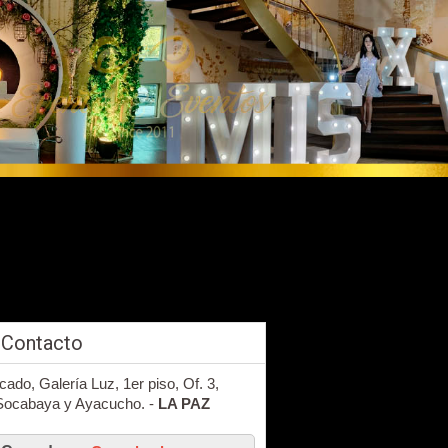
 Contacto
cado, Galería Luz, 1er piso, Of. 3,
 Socabaya y Ayacucho. -
LA PAZ