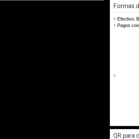
Formas 
Efectivo. 
Pagos co
QR para c