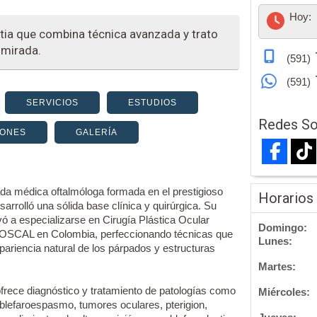
Hoy:
tia que combina técnica avanzada y trato
 mirada.
(591)
(591)
SERVICIOS
ESTUDIOS
Redes So
IONES
GALERÍA
da médica oftalmóloga formada en el prestigioso
Horarios
arrolló una sólida base clínica y quirúrgica. Su
levó a especializarse en Cirugía Plástica Ocular
Domingo:
a FOSCAL en Colombia, perfeccionando técnicas que
Lunes:
pariencia natural de los párpados y estructuras
Martes:
ofrece diagnóstico y tratamiento de patologías como
Miércoles:
, blefaroespasmo, tumores oculares, pterigion,