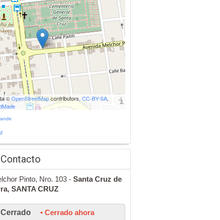
ata ©
OpenStreetMap
contributors,
CC-BY-SA
,
udMade
rande
r
 Contacto
lchor Pinto, Nro. 103 -
Santa Cruz de
rra,
SANTA CRUZ
Cerrado
• Cerrado ahora