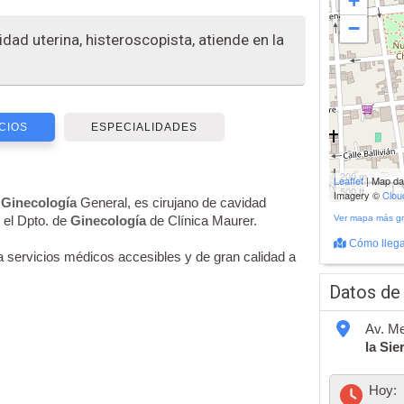
+
−
idad uterina, histeroscopista, atiende en la
CIOS
ESPECIALIDADES
200 m
Leaflet
| Map d
500 ft
Imagery ©
Clo
e
Ginecología
General, es cirujano de cavidad
n el Dpto. de
Ginecología
de Clínica Maurer.
Ver mapa más g
Cómo llega
a servicios médicos accesibles y de gran calidad a
Datos de
Av. Me
la Sie
Hoy: