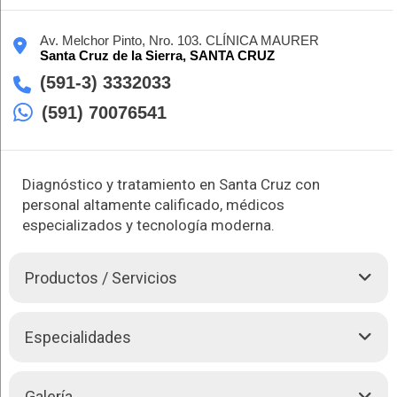
Av. Melchor Pinto, Nro. 103. CLÍNICA MAURER
Santa Cruz de la Sierra,
SANTA CRUZ
(591-3) 3332033
(591) 70076541
Diagnóstico y tratamiento en Santa Cruz con
personal altamente calificado, médicos
especializados y tecnología moderna.
Productos / Servicios
El Dr. Amet Arturo Gutiérrez Cordero se enfoca en el
Especialidades
tratamiento clínico y quirúrgico de enfermedades del sistema
nervioso, incluyendo el cerebro, médula espinal, columna
vertebral y nervios periféricos. Ofrece tratamientos para el
Cirugía cerebral
Galería