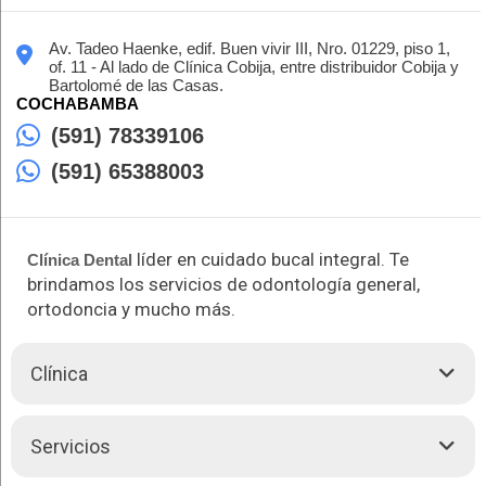
Av. Tadeo Haenke, edif. Buen vivir III, Nro. 01229, piso 1,
of. 11 - Al lado de Clínica Cobija, entre distribuidor Cobija y
Bartolomé de las Casas.
COCHABAMBA
(591) 78339106
(591) 65388003
líder en cuidado bucal integral. Te
Clínica Dental
brindamos los servicios de odontología general,
ortodoncia y mucho más.
Clínica
En Clínica Estética Dentofacial Urkupiña, en Cochabamba,
Servicios
nos especializamos en proporcionar odontología integral de
alta calidad para cuidar de tu salud bucal. Nuestro equipo