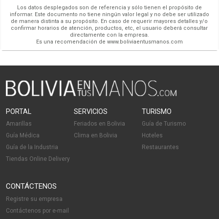
Los datos desplegados son de referencia y sólo tienen el propósito de
informar. Este documento no tiene ningún valor legal y no debe ser utilizado
de manera distinta a su propósito. En caso de requerir mayores detalles y/o
confirmar horarios de atención, productos, etc, el usuario deberá consultar
directamente con la empresa.
Es una recomendación de www.boliviaentusmanos.com
PORTAL
SERVICIOS
TURISMO
Amarillas
Feriados en Bolivia
Guía de Turismo
Guía Médica
Clima en Bolivia
Hoteles
Guía de la Industria
Restaurantes
Tiendas Online Delivery
CONTÁCTENOS
Registre su empresa
Contáctenos por e-mail