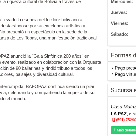
a riqueza cultural de Bolivia a través de
Miércoles:
Jueves:
llevado la esencia del folklore boliviano a
Viernes:
 destacándose por su excelencia artística y
ía presentó un espectáculo en la sede de la
Sábado:
nza de Los Tobas, una manifestación tradicional
Formas 
AZ anunció la "Gala Sinfónica 200 años" en
e evento, realizado en colaboración con la Orquesta
Pago prese
ción de 80 bailarines y rindió tributo a todos los
lores, paisajes y diversidad cultural.
Pago virtu
interrumpida, BAFOPAZ continúa siendo un pilar
Sucursal
ivia, celebrando y compartiendo la riqueza de su
todo el mundo.
Casa Matri
LA PAZ,
c. M
(591) 7529
Más detalle