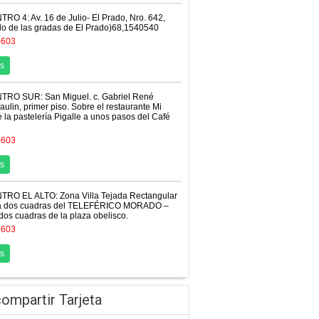
RO 4: Av. 16 de Julio- El Prado, Nro. 642,
ado de las gradas de El Prado)68,1540540
0603
s
TRO SUR: San Miguel. c. Gabriel René
aulin, primer piso. Sobre el restaurante Mi
e la pastelería Pigalle a unos pasos del Café
0603
s
TRO EL ALTO: Zona Villa Tejada Rectangular
4 a dos cuadras del TELEFÉRICO MORADO –
 dos cuadras de la plaza obelisco.
0603
s
ompartir Tarjeta