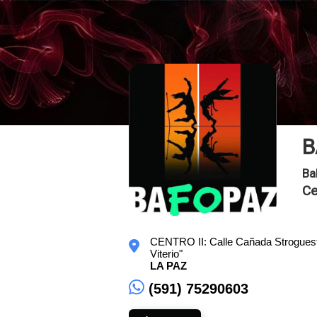
B
Ba
Ce
CENTRO II: Calle Cañada Stroguest Nr
Viterio"
LA PAZ
(591) 75290603