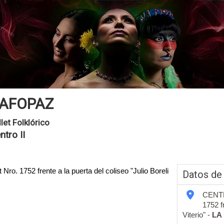
AFOPAZ
llet Folklórico
ntro II
o. 1752 frente a la puerta del coliseo "Julio Boreli
Datos de
CENTRO
1752 fr
Viterio" -
LA