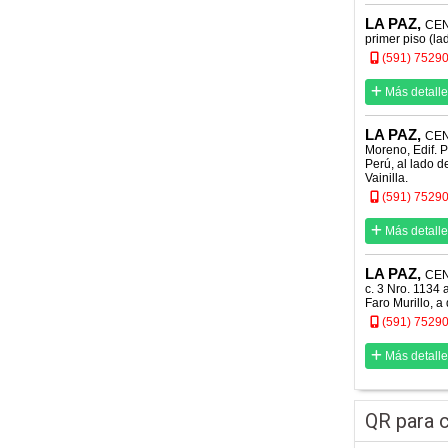
LA PAZ,
CENT
primer piso (l
(591) 7529
Más detalle
LA PAZ,
CEN
Moreno, Edif. P
Perú, al lado d
Vainilla.
(591) 7529
Más detalle
LA PAZ,
CEN
c. 3 Nro. 113
Faro Murillo, a
(591) 7529
Más detalle
QR para c