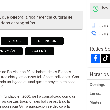
Hoy:
 que celebra la rica herencia cultural de
loridas coreografías.
(591)
(591)
VIDEOS
SERVICIOS
Redes So
CRIPCIÓN
GALERÍA
e de Bolivia, con 80 bailarines de los Elencos
Horarios
 tradición y las danzas folklóricas bolivianas. Con
dado un legado cultural que se proyecta en cada
Domingo:
ión.
Lunes:
Z), fundado en 2006, se ha consolidado como un
 las danzas tradicionales bolivianas. Bajo la
Martes:
iscurinaga Gil, la agrupación se dedica a la