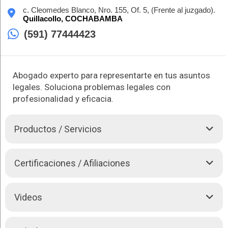
c. Cleomedes Blanco, Nro. 155, Of. 5, (Frente al juzgado).
Quillacollo,
COCHABAMBA
(591) 77444423
Abogado experto para representarte en tus asuntos
legales. Soluciona problemas legales con
profesionalidad y eficacia.
Productos / Servicios
Arturo Balderrama Otalora es un abogado con una vasta
Certificaciones / Afiliaciones
experiencia y sólida formación académica. Con estudios en la
Universidad de San Simon y la Universidad del Oriente y
especialidades en materia constitucional, penal y
Videos
administración pública, cuenta con el conocimiento y las
habilidades necesarias para abordar una amplia gama de
casos legales. Con 24 años de experiencia en el ejercicio de la