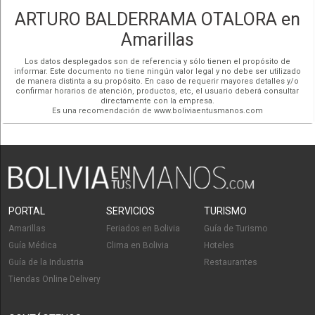
ARTURO BALDERRAMA OTALORA en
Amarillas
Los datos desplegados son de referencia y sólo tienen el propósito de
informar. Este documento no tiene ningún valor legal y no debe ser utilizado
de manera distinta a su propósito. En caso de requerir mayores detalles y/o
confirmar horarios de atención, productos, etc, el usuario deberá consultar
directamente con la empresa.
Es una recomendación de www.boliviaentusmanos.com
PORTAL
SERVICIOS
TURISMO
Amarillas
Feriados en Bolivia
Guía de Turismo
Guía Médica
Clima en Bolivia
Hoteles
Guía de la Industria
Restaurantes
Tiendas Online Delivery