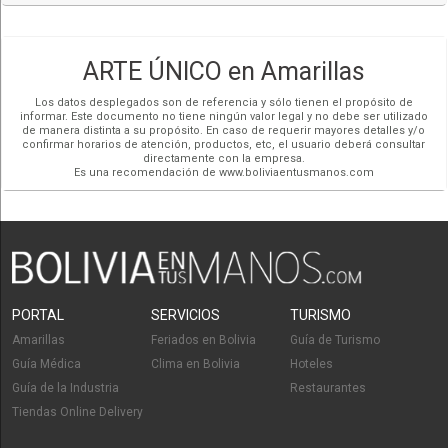
ARTE ÚNICO en Amarillas
Los datos desplegados son de referencia y sólo tienen el propósito de
informar. Este documento no tiene ningún valor legal y no debe ser utilizado
de manera distinta a su propósito. En caso de requerir mayores detalles y/o
confirmar horarios de atención, productos, etc, el usuario deberá consultar
directamente con la empresa.
Es una recomendación de www.boliviaentusmanos.com
PORTAL
SERVICIOS
TURISMO
Amarillas
Feriados en Bolivia
Guía de Turismo
Guía Médica
Clima en Bolivia
Hoteles
Guía de la Industria
Restaurantes
Tiendas Online Delivery