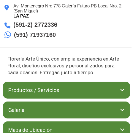
Av. Montenegro Nro 778 Galería Futuro PB Local Nro. 2
(San Miguel)
LA PAZ
(591-2) 2772336
(591) 71937160
Florería Arte Único, con amplia experiencia en Arte
Floral, diseños exclusivos y personalizados para
cada ocasión. Entregas justo a tiempo.
Productos / Servicios
Arte Único es una florería ubicada en la ciudad de La Paz,
Galería
especializada en la creación de
Arreglos Florales
personalizados. Su equipo de profesionales se enfoca en
ofrecer una amplia variedad de
Flores
frescas y de calidad,
Mapa de Ubicación
para crear diseños únicos que reflejen los gustos y