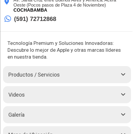
Oeste (Pocos pasos de Plaza 4 de Noviembre)
COCHABAMBA
(591) 72712868
Tecnología Premium y Soluciones Innovadoras:
Descubre lo mejor de Apple y otras marcas líderes
en nuestra tienda.
Productos / Servicios
Líderes en la industria tecnológica, Apple Tec Bolivia se
Videos
destaca por su amplia gama de equipos y accesorios Apple,
ofreciendo lo último en innovación y rendimiento.
Galería
Realizamos los siguientes servicios:
Venta de equipos y accesorios Apple:
Nuestra tienda cuenta con una selección diversa de iPhones,