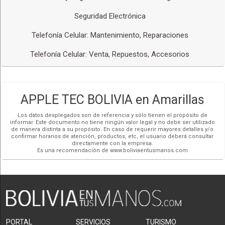
accesos para brindarte tranquilidad y protección.
Seguridad Electrónica
Producción Audiovisual de Drones:
Además, llevamos tus proyectos audiovisuales a nuevas
Telefonía Celular: Mantenimiento, Reparaciones
alturas con nuestra producción audiovisual de drones. Nuestro
Telefonía Celular: Venta, Repuestos, Accesorios
equipo de pilotos y videógrafos certificados captura tomas
impresionantes desde el aire, permitiéndote obtener
perspectivas únicas para tus videos, eventos, publicidad y
más.
APPLE TEC BOLIVIA en Amarillas
Aquí en Apple Tec Bolivia estamos comprometidos a brindarte
soluciones tecnológicas integrales y de calidad, desde equipos
Los datos desplegados son de referencia y sólo tienen el propósito de
informar. Este documento no tiene ningún valor legal y no debe ser utilizado
y accesorios Apple hasta servicios especializados en
de manera distinta a su propósito. En caso de requerir mayores detalles y/o
Celulares
iPhone, instalación de
Sistemas de Seguridad
y
confirmar horarios de atención, productos, etc, el usuario deberá consultar
directamente con la empresa.
domótica, y producción audiovisual de drones. Nuestra pasión
Es una recomendación de www.boliviaentusmanos.com
por la tecnología se refleja en cada aspecto de nuestro
negocio, y nos enorgullece ser tu socio confiable en el mundo
digital.
Servicio Técnico de Drones:
En Apple Tec Bolivia, contamos con un servicio técnico
especializado en drones, donde nos encargamos de realizar
PORTAL
SERVICIOS
TURISMO