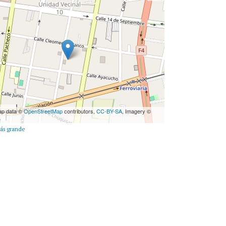
ap data ©
OpenStreetMap
contributors,
CC-BY-SA
, Imagery ©
e
ás grande