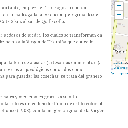
+
mportante, empieza el 14 de agosto con una
l 16 en la madrugada la población peregrina desde
−
Cota 2 km. al sur de Quillacollo.
r pedazos de piedra, los cuales se transforman en
 devoción a la Virgen de Urkupiña que concede
ipal la feria de alasitas (artesanías en miniatura).
200 m
Leaflet
| M
500 ft
CloudMad
ran restos arqueológicos conocidos como
Ver mapa m
na para guardar las cosechas, se trata del granero
rmales y medicinales gracias a su alta
llacollo es un edificio histórico de estilo colonial,
delfonso (1908), con la imagen original de la Virgen