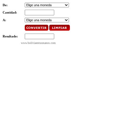
De:
Cantidad:
A:
Resultado:
www.boliviaentusmanos.com