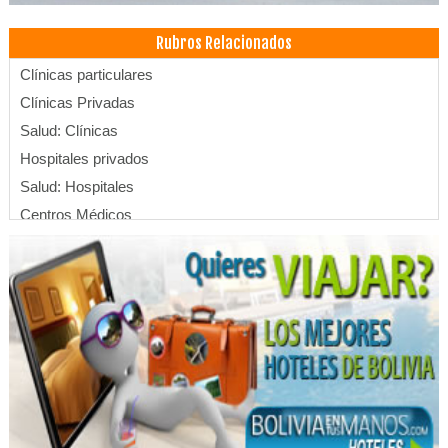
Rubros Relacionados
Clínicas particulares
Clínicas Privadas
Salud: Clínicas
Hospitales privados
Salud: Hospitales
Centros Médicos
Salud: Centros Médicos
Equipos médicos
Equipamiento médico
Equipos e insumos hospitalarios
Equipo e Instrumental Médico, Hospitalario
Importaciones
Instrumental e Insumos Médicos
Insumos de medicina