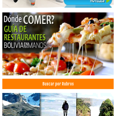
Insumos Médicos
Citología
Laboratorios de Análisis Patológicos
Equipos de tratamiento de aguas
Purificadores de agua
Sistema de suministro de agua potable
Buscar por Rubros