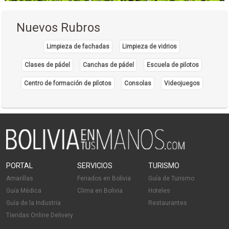
Nuevos Rubros
Limpieza de fachadas
Limpieza de vidrios
Clases de pádel
Canchas de pádel
Escuela de pilotos
Centro de formación de pilotos
Consolas
Videojuegos
PORTAL
SERVICIOS
TURISMO
Amarillas
Feriados en Bolivia
Guía de Turismo
Guía Médica
Clima en Bolivia
Hoteles
Guía de la Industria
Restaurantes
Tiendas Online Delivery