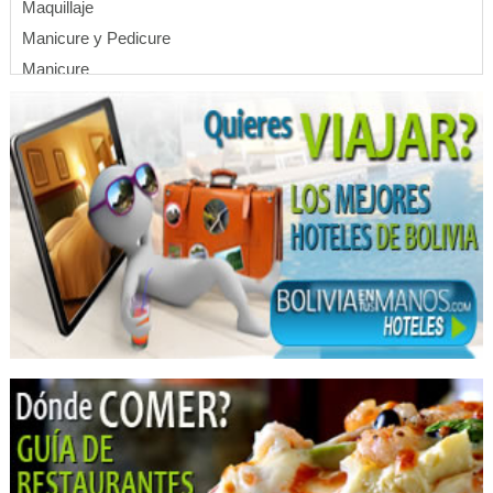
Maquillaje
Manicure y Pedicure
Manicure
SPA
Spa de uñas
Spa para Uñas
Salud: Hospitales
Laboratorios de Análisis Clínicos
Laboratorios
Profesionales
Universidades
Universidades privadas
Institutos de Profesionalización
Institutos de Capacitación