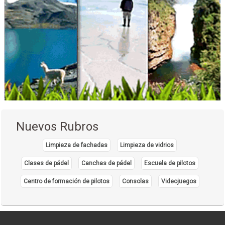
Merchandising
Páginas Web
Propaganda en Internet
Social Media
Publicidad, Agencias de
Agencias de Publicidad
Diseño Gráfico
Consultores de Marketing y Publicidad
Mercadotecnia digital
Nuevos Rubros
Publicidad On Line
Marketing digital
Limpieza de fachadas
Limpieza de vidrios
Centros Médicos
Clases de pádel
Canchas de pádel
Escuela de pilotos
Centro de formación de pilotos
Consolas
Videojuegos