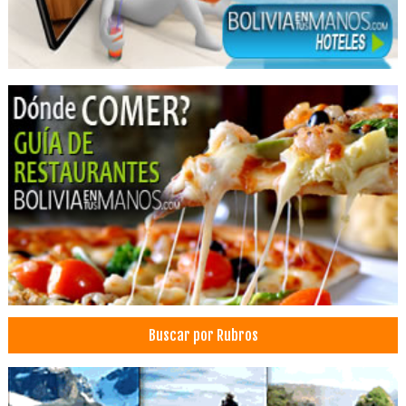
Tomografía
Clínicas Privadas
Salud: Centros Médicos
Ambulancias
Industrias Alimenticias
Panaderías y Pastelerías
Clínicas Odontológicas
Diseño de Páginas Web
Hosting
Multimedia
Software, Desarrollo de
Consultores en Informática
Web y Multimedia
Buscar por Rubros
Poleras
Gorras
Ropa Promocional