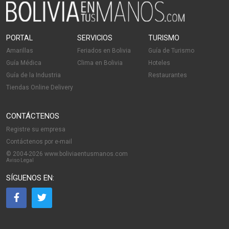
PORTAL
SERVICIOS
TURISMO
Amarillas
Feriados en Bolivia
Guía de Turismo
Guía Médica
Clima en Bolivia
Hoteles
Guía de la Industria
Restaurantes
Tiendas Online Delivery
CONTÁCTENOS
Registre su empresa
Contáctenos por e-mail
© 2004-2026 www.boliviaentusmanos.com
Aviso Legal
SÍGUENOS EN: