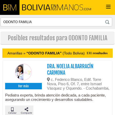
Togg
navi
Posibles resultados para ODONTO FAMILIA
Amarillas »
“ODONTO FAMILIA”
(Todo Bolivia)
131 resultados
DRA. NOELIA ALBARRACÍN
CARMONA
c. Federico Blanco, Edif. Torre
Nova, Piso 6, Of. 7, entre Ismael
Ver más
Vásquez y Oquendo. - Cochabamba,
Pediatra experta, brinda atención dedicada, a cada paciente,
asegurando un crecimiento y desarrollos saludables.
Celular
Compartir