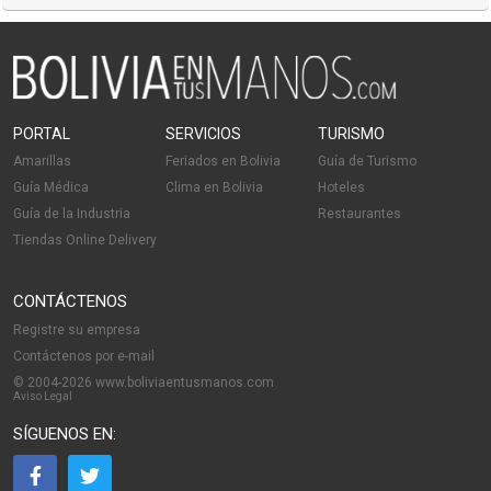
PORTAL
SERVICIOS
TURISMO
Amarillas
Feriados en Bolivia
Guía de Turismo
Guía Médica
Clima en Bolivia
Hoteles
Guía de la Industria
Restaurantes
Tiendas Online Delivery
CONTÁCTENOS
Registre su empresa
Contáctenos por e-mail
© 2004-2026 www.boliviaentusmanos.com
Aviso Legal
SÍGUENOS EN: