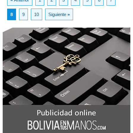
8
9
10
Siguiente
»