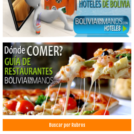
Prueba de Paternidad
Diagnostico Genetico
Genetica Forense
Genética
Genética Bioquímica
Cariotipo
Diagnóstico por imágenes
Ecocardiografías
Ecografías pediátricas
Ginecología
Tomografía
Salud: Centros Médicos
Laboratorios de Análisis Clínicos
Clínicas Privadas
Salud: Clínicas
Buscar por Rubros
Clínicas particulares