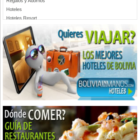
Regalos y Adornos
Hoteles
Hoteles Resort
Eventos
Convenciones
Centro de Convenciones
Hoteles Lago Titicaca
Hotels
Cirujanos oftalmólogos
Consultorios Médicos
Cirugía de párpados
Médicos Oftalmólogos
Oftalmología
Oculistas
Oculoplástica
Centros Médicos