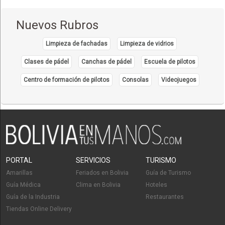
Nuevos Rubros
Limpieza de fachadas
Limpieza de vidrios
Clases de pádel
Canchas de pádel
Escuela de pilotos
Centro de formación de pilotos
Consolas
Videojuegos
PORTAL
SERVICIOS
TURISMO
Amarillas
Feriados en Bolivia
Guía de Turismo
Guía Médica
Clima en Bolivia
Hoteles
Guía de la Industria
Restaurantes
Tiendas Online Delivery