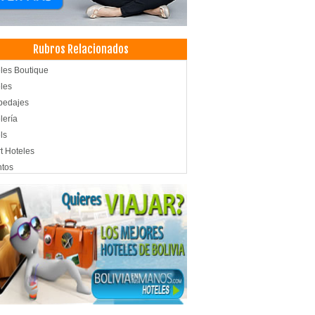
Rubros Relacionados
les Boutique
les
pedajes
lería
ls
t Hoteles
ntos
venciones