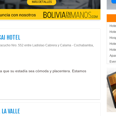
Hote
Hote
AI HOTEL
Hos
Hote
yacucho Nro. 552 entre Ladislao Cabrera y Calama - Cochabamba,
Hote
Apar
Eve
Con
ra que su estadía sea cómoda y placentera. Estamos
 LA VALLE