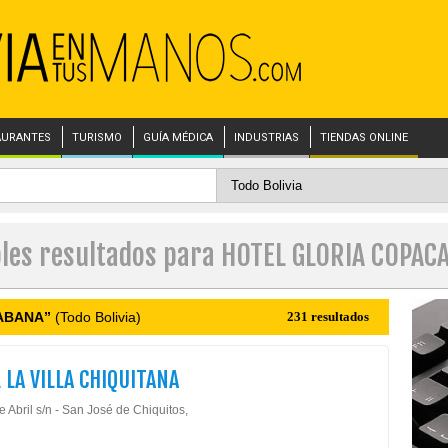
AURANTES
TURISMO
GUÍA MÉDICA
INDUSTRIAS
TIENDAS ONLINE
bles resultados para HOTEL GLORIA COPAC
ABANA”
(Todo Bolivia)
231 resultados
 LA VILLA CHIQUITANA
e Abril s/n - San José de Chiquitos,