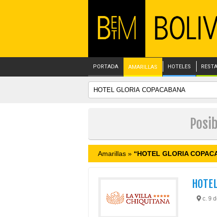
PORTADA
HOTELES
REST
AMARILLAS
Posi
Amarillas »
“HOTEL GLORIA COPAC
HOTEL
c. 9 d