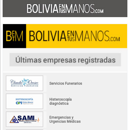
Servicios Funerarios
Histeroscopía
diagnóstica
Emergencias y
Urgencias Médicas