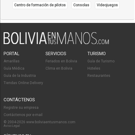
Centro de formación de pilotos
Consolas
Videojuegos
PORTAL
SERVICIOS
TURISMO
Amarillas
Feriados en Bolivia
Guía de Turismo
Guía Médica
Clima en Bolivia
Hoteles
Guía de la Industria
Restaurantes
Tiendas Online Delivery
CONTÁCTENOS
Registre su empresa
Contáctenos por e-mail
© 2004-2026 www.boliviaentusmanos.com
Aviso Legal