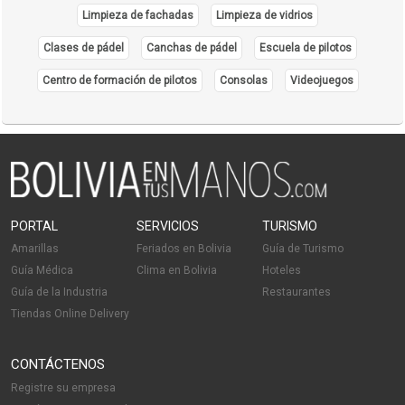
Limpieza de fachadas
Limpieza de vidrios
Clases de pádel
Canchas de pádel
Escuela de pilotos
Centro de formación de pilotos
Consolas
Videojuegos
PORTAL
SERVICIOS
TURISMO
Amarillas
Feriados en Bolivia
Guía de Turismo
Guía Médica
Clima en Bolivia
Hoteles
Guía de la Industria
Restaurantes
Tiendas Online Delivery
CONTÁCTENOS
Registre su empresa