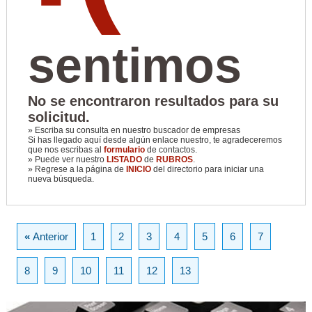
sentimos
No se encontraron resultados para su
solicitud.
» Escriba su consulta en nuestro buscador de empresas
Si has llegado aquí desde algún enlace nuestro, te agradeceremos
que nos escribas al
formulario
de contactos.
» Puede ver nuestro
LISTADO
de
RUBROS
.
» Regrese a la página de
INICIO
del directorio para iniciar una
nueva búsqueda.
«
Anterior
1
2
3
4
5
6
7
8
9
10
11
12
13