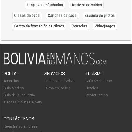
Limpieza de fachadas
Limpieza de vidrios
Clases de pádel
Canchas de pádel
Escuela de pilotos
Centro de formación de pilotos
Consolas
Videojuegos
PORTAL
SERVICIOS
TURISMO
Amarillas
Feriados en Bolivia
Guía de Turismo
Guía Médica
Clima en Bolivia
Hoteles
Guía de la Industria
Restaurantes
Tiendas Online Delivery
CONTÁCTENOS
Registre su empresa