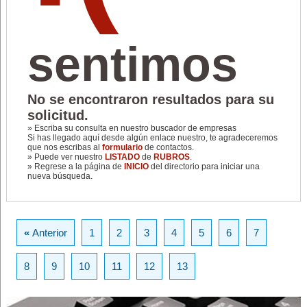
sentimos
No se encontraron resultados para su
solicitud.
» Escriba su consulta en nuestro buscador de empresas
Si has llegado aquí desde algún enlace nuestro, te agradeceremos
que nos escribas al
formulario
de contactos.
» Puede ver nuestro
LISTADO
de
RUBROS
.
» Regrese a la página de
INICIO
del directorio para iniciar una
nueva búsqueda.
«
Anterior
1
2
3
4
5
6
7
8
9
10
11
12
13