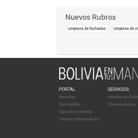
Nuevos Rubros
Limpieza de fachadas
Limpieza de vi
PORTAL
SERVICIOS
Amarillas
Feriados en Boliv
Guía Médica
Clima en Bolivia
Guía de la Industria
Tiendas Online Delivery