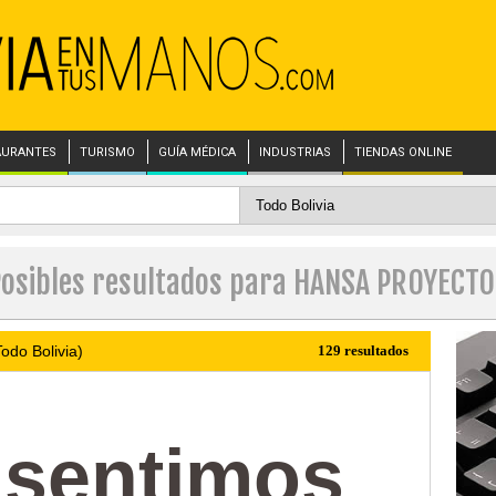
AURANTES
TURISMO
GUÍA MÉDICA
INDUSTRIAS
TIENDAS ONLINE
osibles resultados para HANSA PROYECT
odo Bolivia)
129 resultados
 sentimos