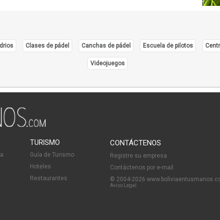
drios
Clases de pádel
Canchas de pádel
Escuela de pilotos
Centr
Videojuegos
TURISMO
CONTÁCTENOS
ia
Guía de Turismo
Registre su empresa
Hoteles
Contáctenos por e-mail
Restaurantes
© 2004-2026 www.boliviaentusmanos.
Aviso Legal