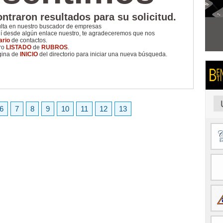
ntraron resultados para su solicitud.
ulta en nuestro buscador de empresas
uí desde algún enlace nuestro, te agradeceremos que nos
ario
de contactos.
tro
LISTADO
de
RUBROS
.
gina de
INICIO
del directorio para iniciar una nueva búsqueda.
6
7
8
9
10
11
12
13