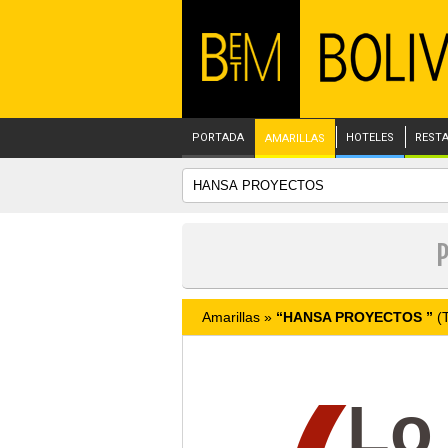
PORTADA
HOTELES
REST
AMARILLAS
P
Amarillas »
“HANSA PROYECTOS ”
(T
Lo