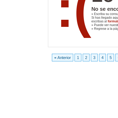
:(
No se enco
» Escriba su cons
Si has llegado aq
escribas al
formul
» Puede ver nues
» Regrese a la pá
«
Anterior
1
2
3
4
5