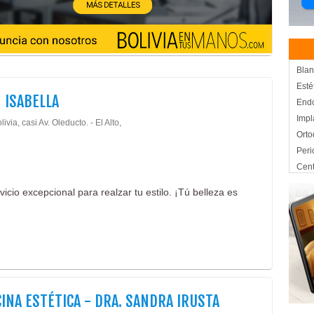
Blan
Esté
 ISABELLA
End
Impl
livia, casi Av. Oleducto. - El Alto,
Orto
Peri
Cent
Medi
icio excepcional para realzar tu estilo. ¡Tú belleza es
Fisi
Fisi
Kine
Salo
Boto
Esté
Esté
INA ESTÉTICA - DRA. SANDRA IRUSTA
Plas