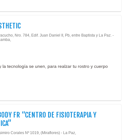
STHETIC
acucho, Nro. 784, Edif. Juan Daniel II, Pb, entre Baptista y La Paz. -
amba,
y la tecnología se unen, para realzar tu rostro y cuerpo
BODY FR “CENTRO DE FISIOTERAPIA Y
ICA”
imiro Corales Nº 1019, (Miraflores) - La Paz,