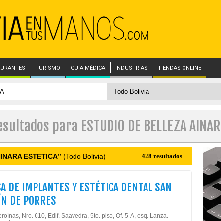
AURANTES
TURISMO
GUÍA MÉDICA
INDUSTRIAS
TIENDAS ONLINE
resultados para ESTUDIO DE BELLEZA AINAR
AINARA ESTETICA”
(Todo Bolivia)
428 resultados
CA DE IMPLANTES Y ESTÉTICA DENTAL SAN
N DE PORRES
roínas, Nro. 610, Edif. Saavedra, 5to. piso, Of. 5-A, esq. Lanza. -