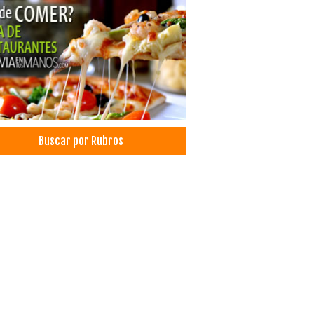
teticismo corporales
enos faciales
rodermoabrasión
trices
lación
ado de tatuajes
amientos de rejuvenecimiento facial
o Hialurónico
Buscar por Rubros
ing Químico
adermoterapia
ros de Estética Corporal
ros de Belleza
co estético
las madre
venecimiento facial
inación de lunares
inación de arrugas
ración excesiva
tica Corporal