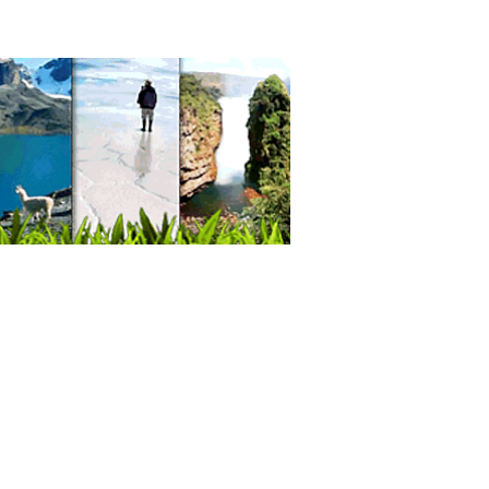
osis
icas de Fisioterapia
jes Terapéuticos
cos Fisioterapeutas
gía Plástica
eza Integral