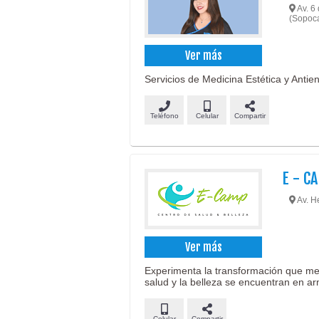
Av. 6 
(Sopoca
Ver más
Servicios de Medicina Estética y Antien
Teléfono
Celular
Compartir
E - C
Av. H
Ver más
Experimenta la transformación que mer
salud y la belleza se encuentran en a
Celular
Compartir