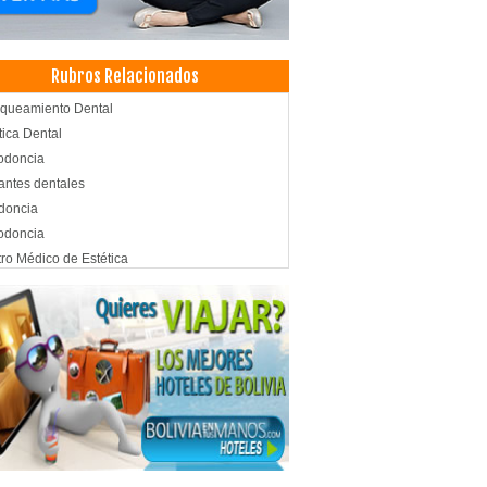
Rubros Relacionados
queamiento Dental
tica Dental
odoncia
antes dentales
doncia
odoncia
ro Médico de Estética
cina Estética
oterapia Integral
oterapia
siología
nes de Belleza
x
tica Integral
tica capilar
ma rico en plaquetas