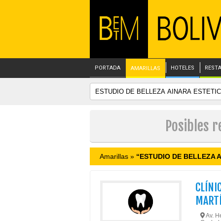
PORTADA
HOTELES
REST
AMARILLAS
Posibles 
Amarillas »
“ESTUDIO DE BELLEZA 
CLÍNI
MARTÍ
Av. He