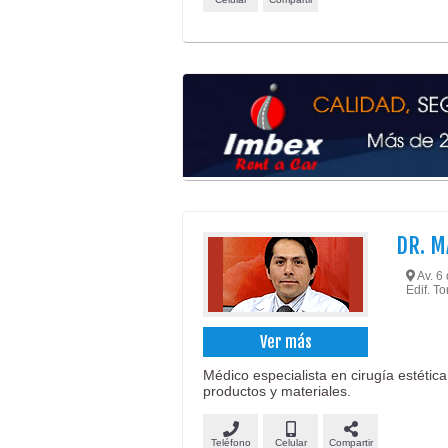
DR. M
Av. 6 
Edif. T
Ver más
Médico especialista en cirugía estétic
productos y materiales.
Teléfono
Celular
Compartir