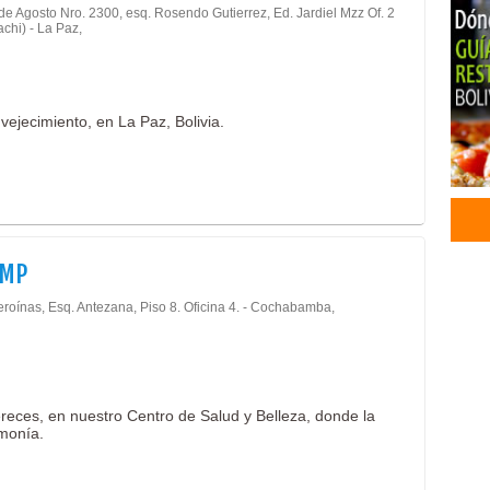
de Agosto Nro. 2300, esq. Rosendo Gutierrez, Ed. Jardiel Mzz Of. 2
Ines
chi) - La Paz,
Rell
Mic
Cica
vejecimiento, en La Paz, Bolivia.
Depi
Borr
Trat
Ácid
Peel
Intr
AMP
Cent
Cent
eroínas, Esq. Antezana, Piso 8. Oficina 4. - Cochabamba,
Médi
Célu
Reju
Elim
eces, en nuestro Centro de Salud y Belleza, donde la
Elim
rmonía.
Sudo
Esté