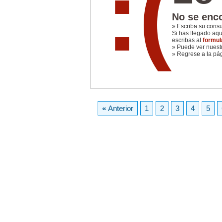
:(
No se enco
» Escriba su cons
Si has llegado aq
escribas al
formul
» Puede ver nues
» Regrese a la pá
«
Anterior
1
2
3
4
5