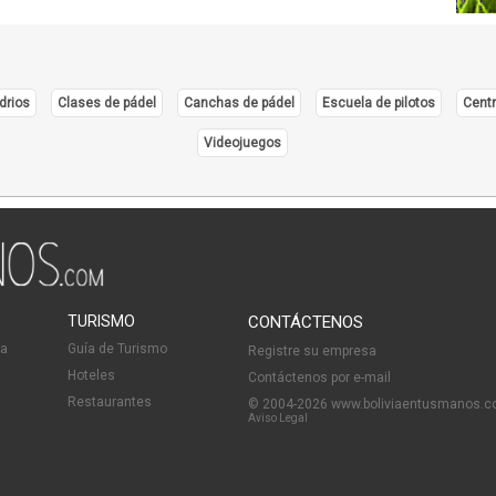
drios
Clases de pádel
Canchas de pádel
Escuela de pilotos
Centr
Videojuegos
TURISMO
CONTÁCTENOS
ia
Guía de Turismo
Registre su empresa
Hoteles
Contáctenos por e-mail
Restaurantes
© 2004-2026 www.boliviaentusmanos.
Aviso Legal