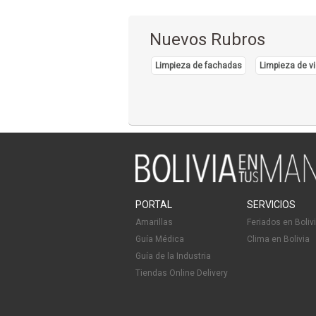
Nuevos Rubros
Limpieza de fachadas
Limpieza de vi
PORTAL
SERVICIOS
Amarillas
Feriados en Boliv
Guía Médica
Clima en Bolivia
Guía de la Industria
Tiendas Online Delivery