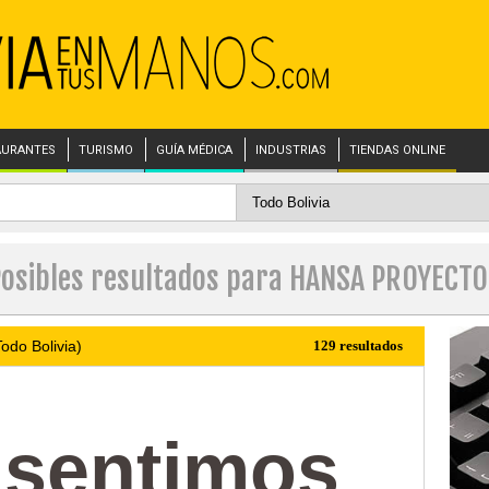
AURANTES
TURISMO
GUÍA MÉDICA
INDUSTRIAS
TIENDAS ONLINE
osibles resultados para HANSA PROYECT
odo Bolivia)
129 resultados
 sentimos