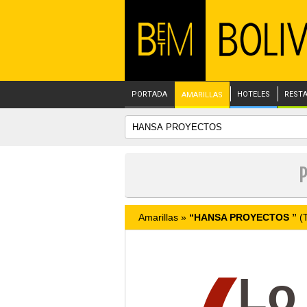
PORTADA
HOTELES
REST
AMARILLAS
P
Amarillas »
“HANSA PROYECTOS ”
(T
Lo