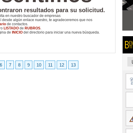
ntraron resultados para su solicitud.
ulta en nuestro buscador de empresas
uí desde algún enlace nuestro, te agradeceremos que nos
ario
de contactos.
tro
LISTADO
de
RUBROS
.
gina de
INICIO
del directorio para iniciar una nueva búsqueda.
6
7
8
9
10
11
12
13