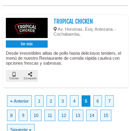
TROPICAL CHICKEN
Av. Heroínas, Esq. Antezana. -
Cochabamba,
Ver más
Desde irresistibles alitas de pollo hasta deliciosos tenders, el
menú de nuestro Restaurante de comida rápida cautiva con
opciones frescas y sabrosas.
Celular
Compartir
«
Anterior
1
2
3
4
5
6
7
8
9
10
11
12
13
14
15
Siguiente
»