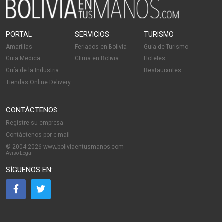
PORTAL
SERVICIOS
TURISMO
Amarillas
Feriados en Bolivia
Guía de Turismo
Guía Médica
Clima en Bolivia
Hoteles
Guía de la Industria
Restaurantes
Tiendas Online Delivery
CONTÁCTENOS
Registre su empresa
Contáctenos por e-mail
© 2004-2026 www.boliviaentusmanos.com
Aviso Legal
SÍGUENOS EN: