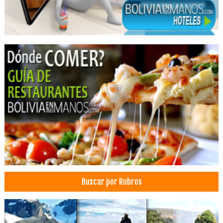
Restaurantes: Comida Rápida
Alitas de Pollo
Pollos Broaster
Papas fritas
Buscar por Rubros