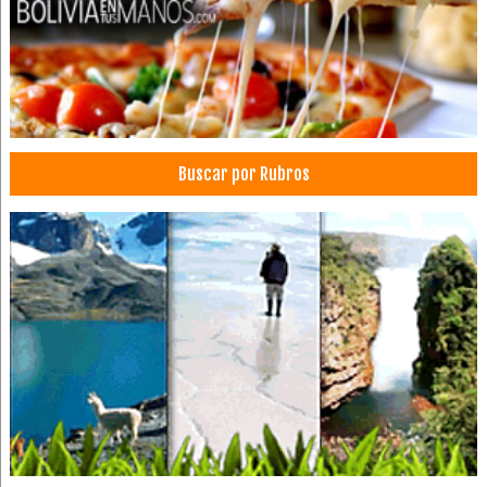
Lácteos, Fábricación de Productos
Alimentos
Aceite Natural
Aceite de Coco
Chocolates
Buscar por Rubros
Vinagre
Aceite de Chia
Aceite de Linaza
Aceite de Ricino
Aceite de Romero
Aceite de Sésamo
Aceite de Almendra
Seguridad Industrial: Alarmas, Equipos
Profesionales