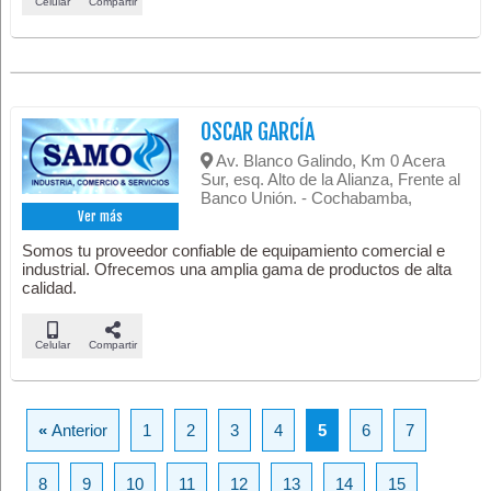
Celular
Compartir
OSCAR GARCÍA
Av. Blanco Galindo, Km 0 Acera
Sur, esq. Alto de la Alianza, Frente al
Banco Unión. - Cochabamba,
Ver más
Somos tu proveedor confiable de equipamiento comercial e
industrial. Ofrecemos una amplia gama de productos de alta
calidad.
Celular
Compartir
«
Anterior
1
2
3
4
5
6
7
8
9
10
11
12
13
14
15