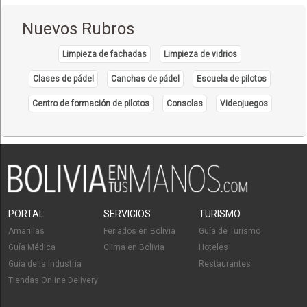
Nuevos Rubros
Limpieza de fachadas
Limpieza de vidrios
Clases de pádel
Canchas de pádel
Escuela de pilotos
Centro de formación de pilotos
Consolas
Videojuegos
PORTAL
SERVICIOS
TURISMO
Amarillas
Feriados en Bolivia
Guía de Turismo
Guía Médica
Clima en Bolivia
Hoteles
Guía de la Industria
Restaurantes
Tiendas Online Delivery