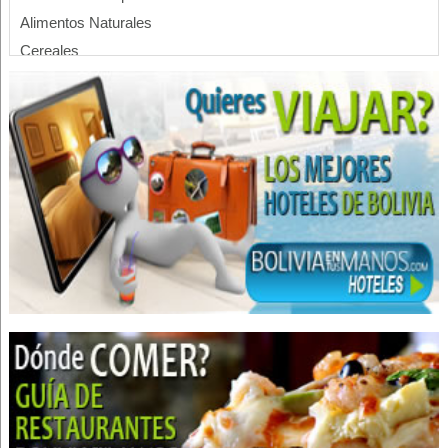
Alimentos Naturales
Cereales
Frutas
Productos Naturales
Frutas Secas
Fábrica de cereales
Cereales de Quinua
Productos de amarantos
Alimentos Saludables
Alimentos Procesados
Leche y Derivados
Yogurt
Agua saludable
Jugos de Frutas
Agua Natural
Industrias Alimenticias