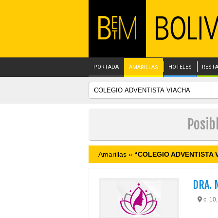
PORTADA
HOTELES
REST
AMARILLAS
Posib
Amarillas »
“COLEGIO ADVENTISTA 
DRA. 
c. 10,