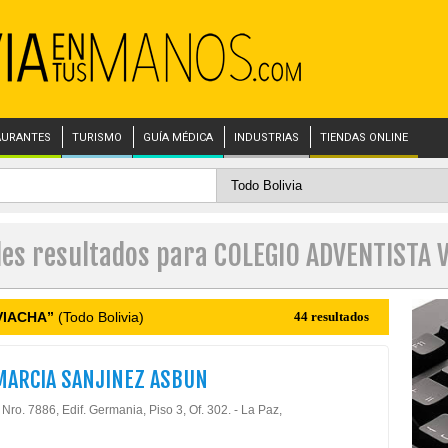
AURANTES
TURISMO
GUÍA MÉDICA
INDUSTRIAS
TIENDAS ONLINE
les resultados para COLEGIO ADVENTISTA 
VIACHA”
(Todo Bolivia)
44 resultados
MARCIA SANJINEZ ASBUN
 Nro. 7886, Edif. Germania, Piso 3, Of. 302. - La Paz,