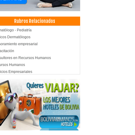
Rubros Relacionados
atólogo - Pediatría
icos Dermatólogos
oramiento empresarial
citación
sultores en Recursos Humanos
ursos Humanos
icios Empresariales
eres de Capacitación
illaje
esionales