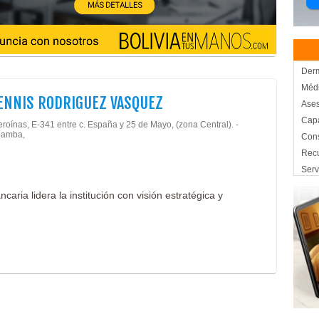
Derm
Méd
DENNIS RODRIGUEZ VASQUEZ
Ases
Capa
roínas, E-341 entre c. España y 25 de Mayo, (zona Central). -
amba,
Con
Rec
Serv
Tall
caria lidera la institución con visión estratégica y
Maqu
Prof