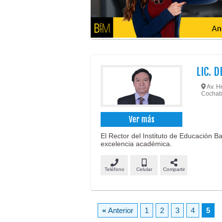
LIC. 
Av. He
Cochab
Ver más
El Rector del Instituto de Educación Ban
excelencia académica.
Teléfono
Celular
Compartir
«
Anterior
1
2
3
4
5