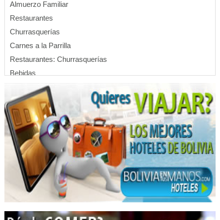
Almuerzo Familiar
Restaurantes
Churrasquerías
Carnes a la Parrilla
Restaurantes: Churrasquerías
Bebidas
Cafeterías
Cerveza
Karaokes
Pub’s
Balnearios
Piscinas
Restaurantes: Comida Criolla
Hostales
Hostel
Discotecas