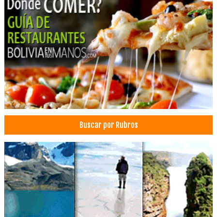
Eventos
Parrillas
Comida Tailandesa
Comida Vietnamita
Restaurantes: Comida Internacional
Restaurantes: Vegetarianos
Sushi
Gastronomía
Cafés
Buscar por Rubros
Restaurantes: Comida Rápida
Comida Rápida
Gastronomia Andina
Servicios de Gastronomía
Restaurantes: Pescados y Mariscos
Pastelerías