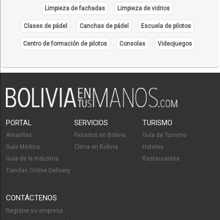
Limpieza de fachadas
Limpieza de vidrios
Clases de pádel
Canchas de pádel
Escuela de pilotos
Centro de formación de pilotos
Consolas
Videojuegos
PORTAL
SERVICIOS
TURISMO
Amarillas
Feriados en Bolivia
Guía de Turismo
Guía Médica
Clima en Bolivia
Hoteles
Guía de la Industria
Restaurantes
Tiendas Online Delivery
CONTÁCTENOS
Registre su empresa