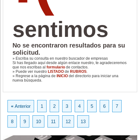
sentimos
No se encontraron resultados para su
solicitud.
» Escriba su consulta en nuestro buscador de empresas
Si has llegado aquí desde algún enlace nuestro, te agradeceremos
que nos escribas al
formulario
de contactos.
» Puede ver nuestro
LISTADO
de
RUBROS
.
» Regrese a la página de
INICIO
del directorio para iniciar una
nueva búsqueda.
«
Anterior
1
2
3
4
5
6
7
8
9
10
11
12
13