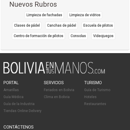
Nuevos Rubros
Limpieza de fachadas
Limpieza de vidrios
Clases de pádel
Canchas de pádel
Escuela de pilotos
Centro de formación de pilotos
Consolas
Videojuegos
PORTAL
SERVICIOS
TURISMO
Amarillas
Feriados en Bolivia
Guía de Turismo
Guía Médica
Clima en Bolivia
Hoteles
Guía de la Industria
Restaurantes
Tiendas Online Delivery
CONTÁCTENOS