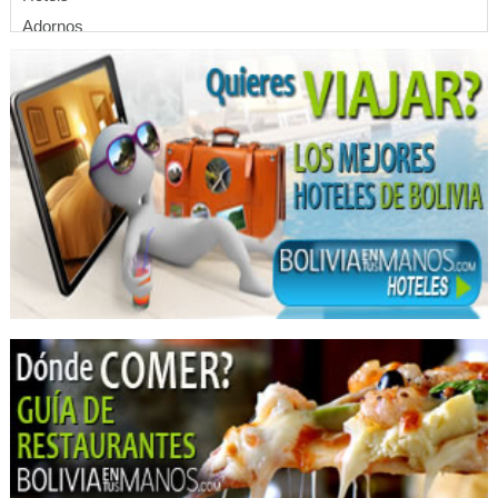
Adornos
Mosaicos
Regalos y Adornos
Profesionales
Seguridad Privada
Monitoreo y Seguridad
Empresas de Seguridad Física
Sistemas de Seguridad
Cámaras de seguridad