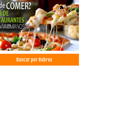
es para Cortinas
es
culos para el Hogar
sorios para el Hogar
nos para el hogar
ración de Interiores
oraciones
rial para Decoraciones
Buscar por Rubros
ribuidora de telas
zado de muebles
rial de Ortodoncia
rtación de Insumos Dentales
mos odontológicos
rial de Implantología
tología: Equipos, Materiales
mos Dentales
ratorios dentales
 para Caballeros
a para Damas