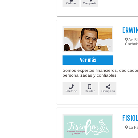
Celular
Compartir
ERWIN
Av. Bl
Cochab
Ver más
Somos expertos financieros, dedicados
personalizadas y confiables.
Teléfono
Celular
Compartir
FISIO
La Pa