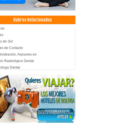
Rubros Relacionados
cas
es
s de Sol
es de Contacto
nistración, Asesores en
ro Radiológico Dental
ólogo Dental
ografías Dentales
odiagnóstico
entas
strias Gráficas
mbras
ed Sintético
inas y Persianas
ración con alfombras americanas
ración de cortinas