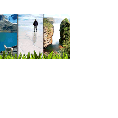
a
ultores Financieros
ridad Bancaria
icios Empresariales
tica Integral
tica Corporal
oterapia Integral
oterapia
acenaje
a Terrestre
omiendas
alajes
anzas
anzas Nacionales
icio de Carga y Transporte
sporte de Carga Nacional
sporte Terrestre
sporte de carga terrestre
sporte Larga Distancia
sportes