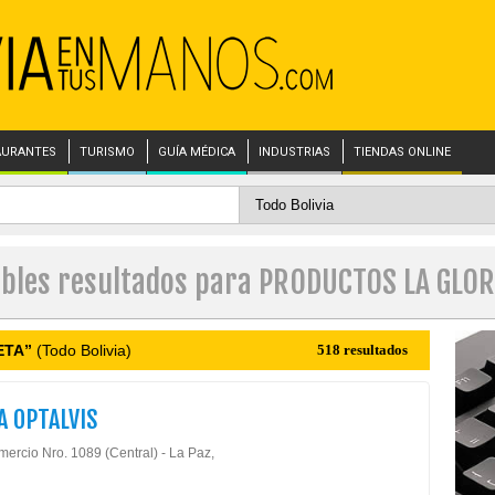
AURANTES
TURISMO
GUÍA MÉDICA
INDUSTRIAS
TIENDAS ONLINE
ibles resultados para PRODUCTOS LA GLOR
ETA”
(Todo Bolivia)
518 resultados
A OPTALVIS
mercio Nro. 1089 (Central) - La Paz,