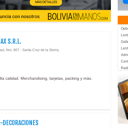
Opti
Lent
AX S.R.L.
Gafa
Lent
avi, Nro. 807 - Santa Cruz de la Sierra,
Admi
Cent
Radi
Radi
lta calidad. Merchandising, tarjetas, packing y más.
Radi
Impr
Indu
Alfo
Césp
Cort
Deco
-DECORACIONES
Deco