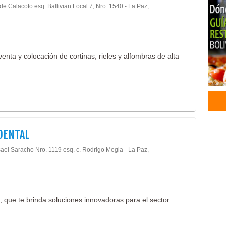
de Calacoto esq. Ballivian Local 7, Nro. 1540 - La Paz,
Riel
Riel
Artí
Acce
enta y colocación de cortinas, rieles y alfombras de alta
Ador
Deco
Dec
Mate
Dist
Tapi
Mate
DENTAL
Impo
Insu
sael Saracho Nro. 1119 esq. c. Rodrigo Megia - La Paz,
Mate
Odon
Insu
Labo
 que te brinda soluciones innovadoras para el sector
Ropa
Rop