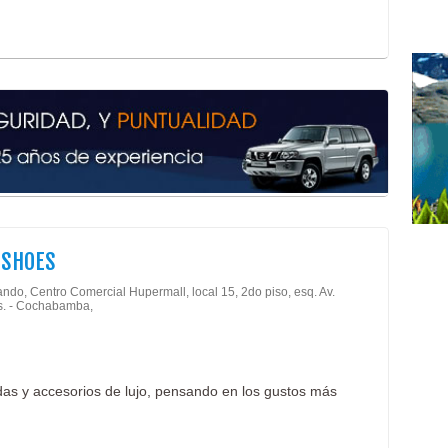
Rop
Cons
Segu
Serv
Esté
Esté
Fisi
Fisi
Alm
Carg
Enc
 SHOES
Emb
Mud
ndo, Centro Comercial Hupermall, local 15, 2do piso, esq. Av.
s. - Cochabamba,
Mud
Serv
Tran
Tran
ndas y accesorios de lujo, pensando en los gustos más
Tran
Tran
Tran