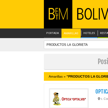
PORTADA
HOTELES
REST
AMARILLAS
Pos
Amarillas »
“PRODUCTOS LA GLORI
OPTIC
c. Co