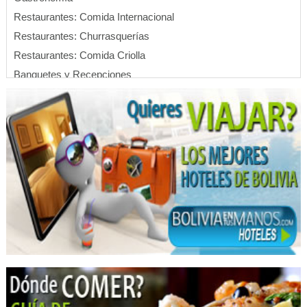
Restaurantes: Comida Internacional
Restaurantes: Churrasquerías
Restaurantes: Comida Criolla
Banquetes y Recepciones
Servicios de Gastronomía
Hoteles
Eventos
Convenciones
Centro de Convenciones
Hotels
Rent a Car
Alquiler de Autos, Carros, Coches
Alquiler de vehículos
Automotores Alquiler
Botox
Estética Integral