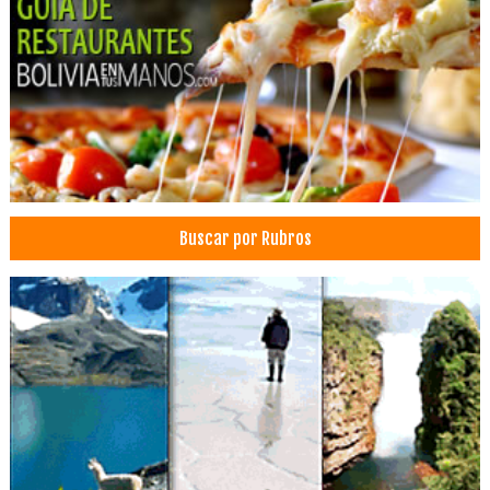
Estética capilar
Medicina Estética
Plasma rico en plaquetas
Inesteticismo corporales
Rellenos faciales
Microdermoabrasión
Cicatrices
Buscar por Rubros
Depilación
Borrado de tatuajes
Tratamientos de rejuvenecimiento facial
Ácido Hialurónico
Peeling Químico
Intradermoterapia
Agencias de Viajes y Turismo
Operadora de Turismo
Operadores Turisticos