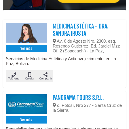
MEDICINA ESTÉTICA - DRA.
SANDRA IRUSTA
Av. 6 de Agosto Nro. 2300, esq.
Rosendo Gutierrez, Ed. Jardiel Mzz
Ver más
Of. 2 (Sopocachi) - La Paz,
Servicios de Medicina Estética y Antienvejecimiento, en La
Paz, Bolivia.
Teléfono
Celular
Compartir
PANORAMA TOURS S.R.L.
c. Potosí, Nro 277 - Santa Cruz de
la Sierra,
Ver más
Especializados en viajes de negocios, turismo y eventos, te