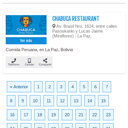
CHABUCA RESTAURANT
Av. Brasil Nro. 1624, entre calles
Pasoskanki y Lucas Jaime
(Miraflores) - La Paz,
Ver más
Comida Peruana, en La Paz, Bolivia
Teléfono
Celular
Compartir
«
Anterior
1
2
3
4
5
6
7
8
9
10
11
12
13
14
15
16
17
18
19
20
21
22
23